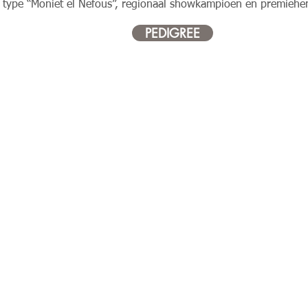
t type “Moniet el Nefous”, regionaal showkampioen en premiehe
PEDIGREE