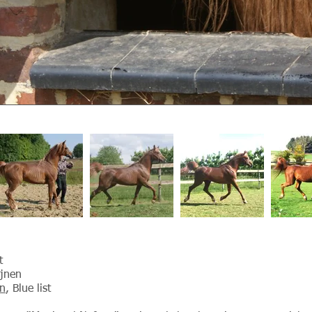
t
ijnen
an
, Blue list