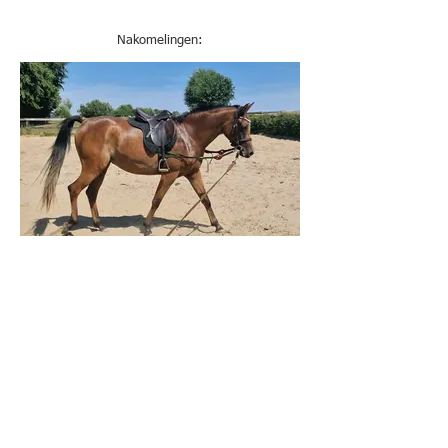
Nakomelingen:
Arabella
2023 Hadban Inzahi filly
(Shaikh Al Damaran x Sabiyah El Bukra)
"Some of the most important breeding
horses of all times came from the hadban
enzahi strain"