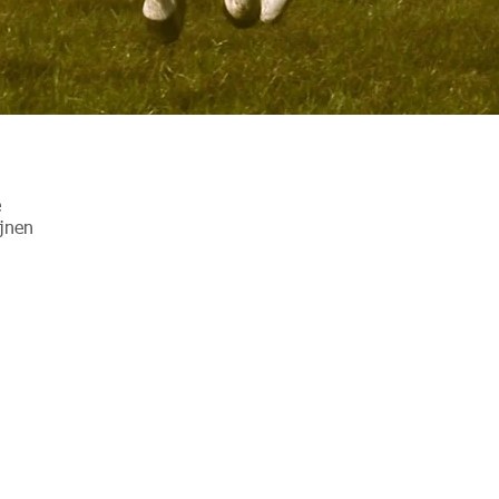
e
ijnen