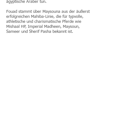
ägyptische Araber tun.
Fouad stammt über Maysouna aus der äußerst
erfolgreichen Mahiba-Linie, die für typvolle,
athletische und charismatische Pferde wie
Mishaal HP, Imperial Madheen, Maysoun,
Sameer und Sherif Pasha bekannt ist.
PEDIGREE