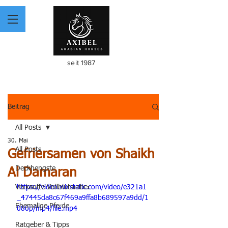
seit 1987
Beitrag
All Posts
30. Mai
All Posts
Gefriersamen von Shaikh
Deckhengste
Al Damaran
Verkaufte Vollblutaraber
https://video.wixstatic.com/video/e321a1
_47445da8c67f469a9ffa8b689597a9dd/1
Ehemalige Pferde
080p/mp4/file.mp4
Ratgeber & Tipps