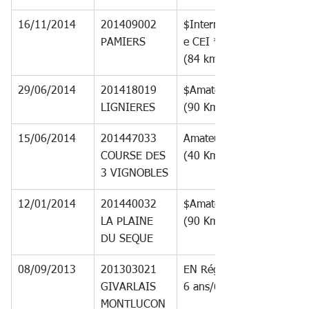
16/11/2014
201409002 
$International
PAMIERS
e CEI * 90 
(84 km)
29/06/2014
201418019 
$Amateur 1 
LIGNIERES
(90 Km)
15/06/2014
201447033 
Amateur 3 
COURSE DES 
(40 Km)
3 VIGNOBLES
12/01/2014
201440032 
$Amateur 1 
LA PLAINE 
(90 Km)
DU SEQUE
08/09/2013
201303021 
EN Régional 
GIVARLAIS 
6 ans/60 km
MONTLUCON