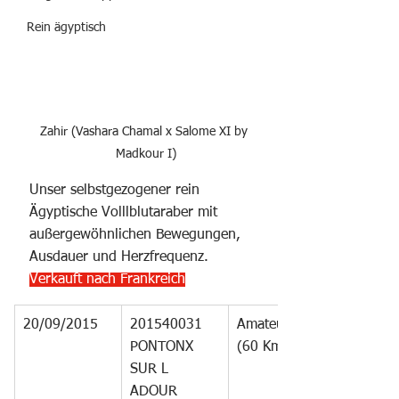
Rein ägyptisch
Zahir (Vashara Chamal x Salome XI by 
Madkour I)
Unser selbstgezogener rein 
Ägyptische Volllblutaraber mit 
außergewöhnlichen Bewegungen, 
Ausdauer und Herzfrequenz. 
Verkauft nach Frankreich
20/09/2015
201540031 
Amateur 2 
PONTONX 
(60 Km)
SUR L 
ADOUR