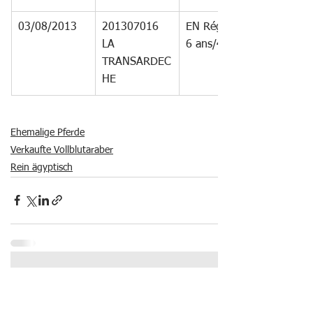
03/08/2013
201307016 
EN Régional 
LA 
6 ans/40 km
TRANSARDEC
HE
Ehemalige Pferde
Verkaufte Vollblutaraber
Rein ägyptisch
Alle ansehen
Ähnliche Beiträge