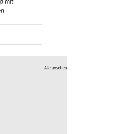
d mit 
en 
Alle ansehen