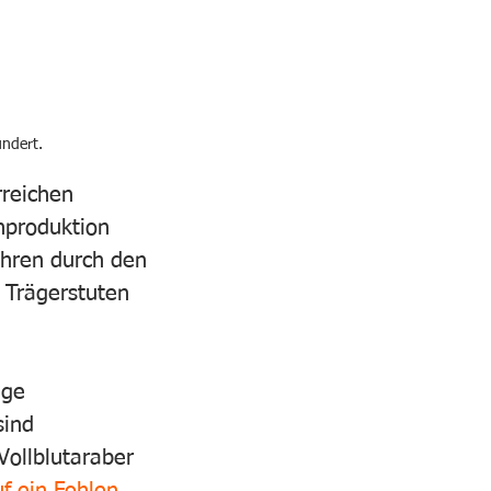
undert.
reichen 
nproduktion 
ahren durch den 
 Trägerstuten 
ige 
sind 
Vollblutaraber 