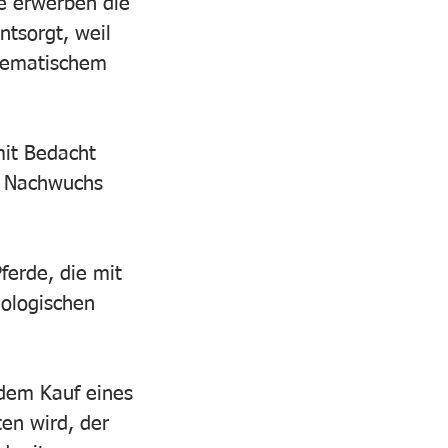
ie erwerben die 
ntsorgt, weil 
blematischem 
mit Bedacht 
r Nachwuchs 
erde, die mit 
ologischen 
 dem Kauf eines 
en wird, der 