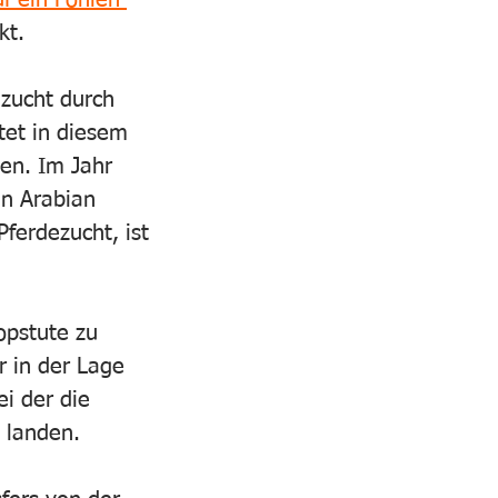
f ein Fohlen 
kt.
zucht durch 
tet in diesem 
den. Im Jahr 
n Arabian 
ferdezucht, ist 
opstute zu 
 in der Lage 
ei der die 
 landen. 