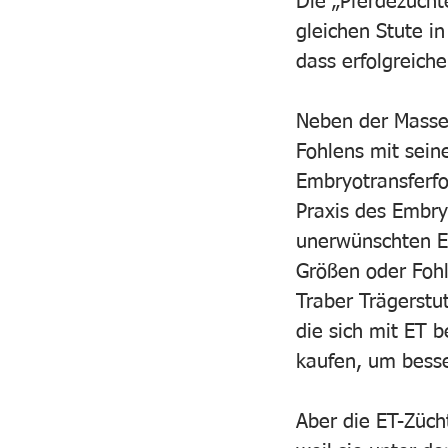
Die „Pferdezüchte
gleichen Stute i
dass erfolgreich
Neben der Masse
Fohlens mit sein
Embryotransferfo
Praxis des Embryo
unerwünschten Er
Größen oder Fohl
Traber Trägerstu
die sich mit ET 
kaufen, um besse
Aber die ET-Züch