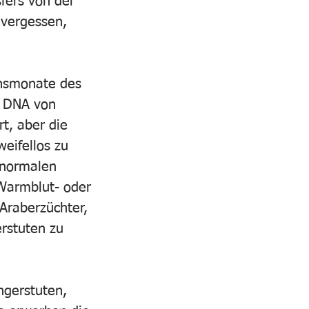
fers von der 
 vergessen, 
ensmonate des 
e DNA von 
t, aber die 
eifellos zu 
bnormalen 
Warmblut- oder 
Araberzüchter, 
rstuten zu 
ngerstuten, 