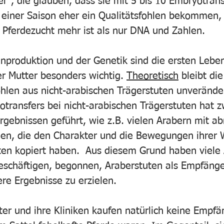
r“, die glauben, dass sie mit 5 bis 10 Embryotrans
n einer Saison eher ein Qualitätsfohlen bekommen,
e Pferdezucht mehr ist als nur DNA und Zahlen. 
nproduktion und der Genetik sind die ersten Leb
er Mutter besonders wichtig. 
Theoretisch
 bleibt di
hlen aus nicht-arabischen Trägerstuten unveränder
transfers bei nicht-arabischen Trägerstuten hat zw
gebnissen geführt, wie z.B. vielen Arabern mit a
en, die den Charakter und die Bewegungen ihrer 
ten kopiert haben.  Aus diesem Grund haben viele 
beschäftigen, begonnen, Araberstuten als Empfänge
re Ergebnisse zu erzielen.
ter und ihre Kliniken kaufen natürlich keine Empfä