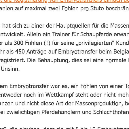
t die Registrierung von Embryotransfers einfach au
anien auf maximal zwei Fohlen pro Stute beschrän
 hat sich zu einer der Hauptquellen für die Massen
twickelt. Allein ein Trainer für Schaupferde erwar
r als 300 Fohlen (!) für seine „privilegierten“ Kun
 als 450 Anträge auf Embryotransfer beim Belgia
gistriert. Die Behauptung, dies sei eine normale P
 Unsinn.
dem Embryotransfer war es, ein Fohlen von einer T
ntweder noch im Wettkampf steht oder nicht mehr
flanzen und nicht diese Art der Massenproduktion, b
ei zwielichtigen Pferdehändlern und Schlachthöfen