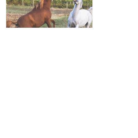
Deckhengste
Willkommen Fouad D’Alka !
9. März 2020