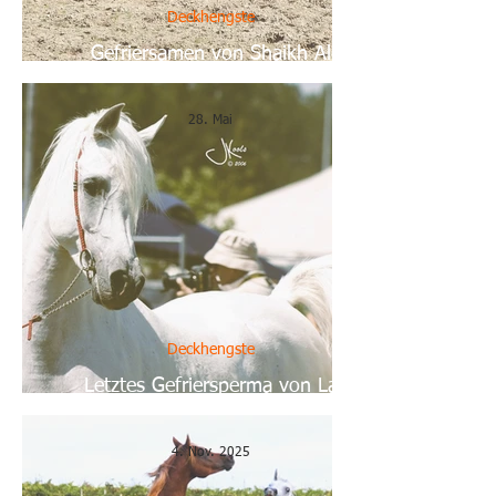
Deckhengste
Gefriersamen von Shaikh Al
Damaran
28. Mai
Deckhengste
Letztes Gefriersperma von La
Mirage
4. Nov. 2025