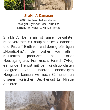
Shaikh Al Damaran
2003 Saqlawi Jadran stallion
straight Egyptian, asil, blue list
(Shaikh Al Kuran x HT Damietta)
Shaikh Al Damaran
ist unser bewährter
Supervererber mit hauptsächlich Gleanloch-
und Pritzlaff-Blutlinien und dem großartigen
„Morafic-Typ“, der bisher vor allem
Stutfohlen produziert hat. Unser
Neuzugang aus Frankreich:
Fouad D'Alka
,
ein junger Hengst mit dem unglaublichsten
Pedigree. Von unseren ehemaligen
Hengsten können wir noch Gefriersamen
unserer ikonischen Deckhengst
La Mirage
anbieten.
6. Juli