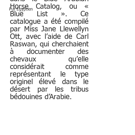
Horse Catalog, ou « 
Pur Egyptien
Blue List ». Ce 
catalogue a été compilé 
par Miss Jane Llewellyn 
Ott, avec l’aide de Carl 
Raswan, qui cherchaient 
à documenter des 
chevaux qu’elle 
considérait comme 
représentant le type 
originel élevé dans le 
désert par les tribus 
bédouines d’Arabie.