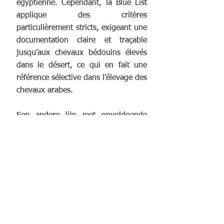
égyptienne. Cependant, la Blue List 
applique des critères 
particulièrement stricts, exigeant une 
documentation claire et traçable 
jusqu’aux chevaux bédouins élevés 
dans le désert, ce qui en fait une 
référence sélective dans l’élevage des 
chevaux arabes.
Een andere lijn met onvoldoende 
documentatie is die van Bint 
Kareema, gefokt op de Kafr Ibrash 
Stoeterij door koningin-moeder Nazli 
en verwekt door de Blunt-hengst 
Rasheed. Over haar moeder Kareema 
is weinig bekend, behalve dat ze 
naar verluidt een Dahman als vader 
had en uit een Obeya-merrie kwam. 