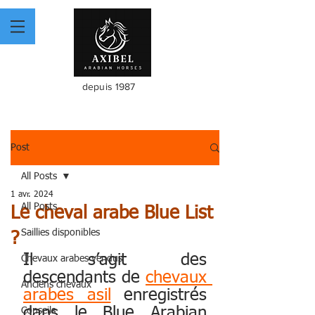
depuis 1987
Post
All Posts
1 avr. 2024
All Posts
Le cheval arabe Blue List
Saillies disponibles
?
Il s’agit des 
Chevaux arabes vendus
descendants de 
chevaux 
Anciens chevaux
arabes asil
 enregistrés 
dans le Blue Arabian 
Conseils