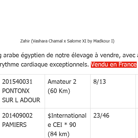
Zahir (Vashara Chamal x Salome XI by Madkour I)
 arabe égyptien de notre élevage à vendre, avec a
rythme cardiaque exceptionnels. 
Vendu en France
201540031 
Amateur 2 
8/13
PONTONX 
(60 Km)
SUR L ADOUR
201409002 
$International
23/46
PAMIERS
e CEI * 90 
(84 km)