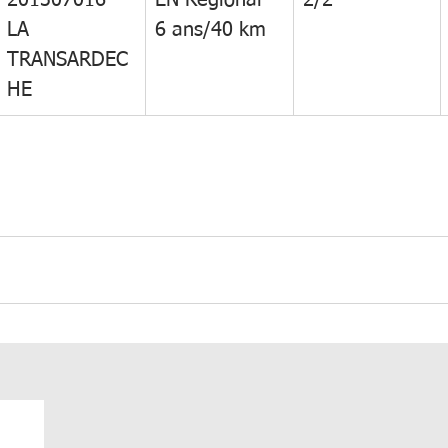
201307016 
EN Régional 
2/2
LA 
6 ans/40 km
TRANSARDEC
HE