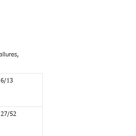
llures, 
6/13
27/52