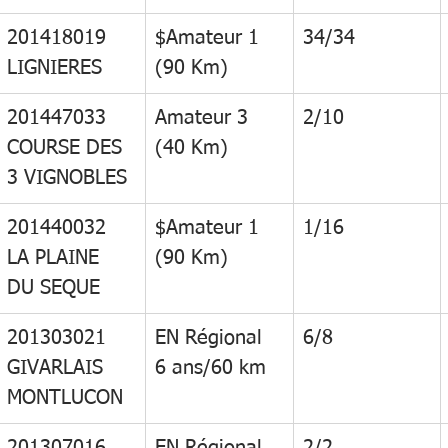
201418019 
$Amateur 1 
34/34
LIGNIERES
(90 Km)
201447033 
Amateur 3 
2/10
COURSE DES 
(40 Km)
3 VIGNOBLES
201440032 
$Amateur 1 
1/16
LA PLAINE 
(90 Km)
DU SEQUE
201303021 
EN Régional 
6/8
GIVARLAIS 
6 ans/60 km
MONTLUCON