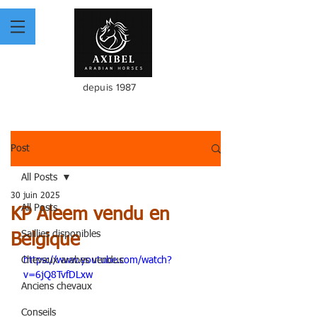
depuis 1987
Post
All Posts
30 juin 2025
All Posts
KP Aleem vendu en
Saillies disponibles
Belgique
Chevaux arabes vendus
https://www.youtube.com/watch?
v=6jQ8TvfDLxw
Anciens chevaux
Conseils