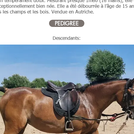
 un tempérament doux. Mesurant presque 1m60 (16 mains), elle 
eptionnellement bien née. Elle a été débourrée à l’âge de 15 an
s les champs et les bois. Vendue en Autriche.
PEDIGREE
Descendants: