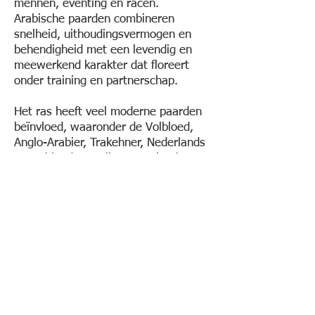
mennen, eventing en racen.
Arabische paarden combineren
snelheid, uithoudingsvermogen en
behendigheid met een levendig en
meewerkend karakter dat floreert
onder training en partnerschap.
Het ras heeft veel moderne paarden
beïnvloed, waaronder de Volbloed,
Anglo-Arabier, Trakehner, Nederlands
Warmbloed en Selle Français, door
hun atletische bouw,
uithoudingsvermogen en
temperament aan deze lijnen toe te
voegen.
Arabische paarden bestaan in
traditionele types zoals Abbayan,
Dahman, Hadban, Kuhaylan en
Saqlawi, waarbij de puurste
woestijnlijnen behouden blijven als