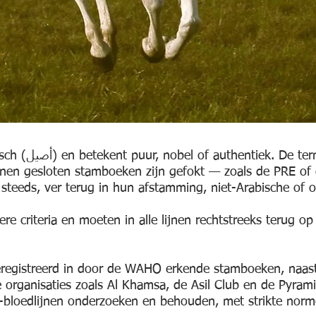
st naar paarden
nnen gesloten stamboeken zijn gefokt — zoals de PRE of
steeds, ver terug in hun afstamming, niet-Arabische of 
re criteria en moeten in alle lijnen rechtstreeks terug op
eregistreerd in door de WAHO erkende stamboeken, naast
organisaties zoals Al Khamsa, de Asil Club en de Pyrami
l-bloedlijnen onderzoeken en behouden, met strikte norme