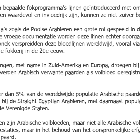
 bepaalde fokprogramma’s lijnen geïntroduceerd met onv
n waardevol en invloedrijk zijn, kunnen ze niet-zuiver 
s zoals de Poolse Arabieren een grote rol gespeeld in 
de vroege documentatie worden deze lijnen echter doorgaa
onek verspreidden deze bloedlijnen wereldwijd, vooral vi
e fokkerij in de 20e eeuw.
singen, met name in Zuid-Amerika en Europa, droegen bij
erden Arabisch verwante paarden als volbloed geregistre
r dan 5% van de wereldwijde populatie Arabische paard
h bij de Straight Egyptian Arabieren, met daarnaast popul
de Verenigde Staten.
en zijn Arabische volbloeden, maar niet alle Arabische vo
prestaties, maar in het behoud van het oorspronkelijke 
 paard.