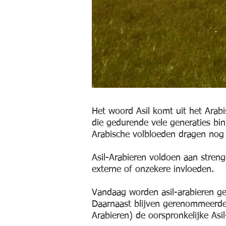
Het woord Asil komt uit het Arabisch (أصيل) en betekent puur, nobel of authentiek. De term volbloed verwij
die gedurende vele generaties bi
Arabische volbloeden dragen nog 
Asil-Arabieren voldoen aan strenge
externe of onzekere invloeden.
Vandaag worden asil-arabieren g
Daarnaast blijven gerenommeerde 
Arabieren) de oorspronkelijke Asi