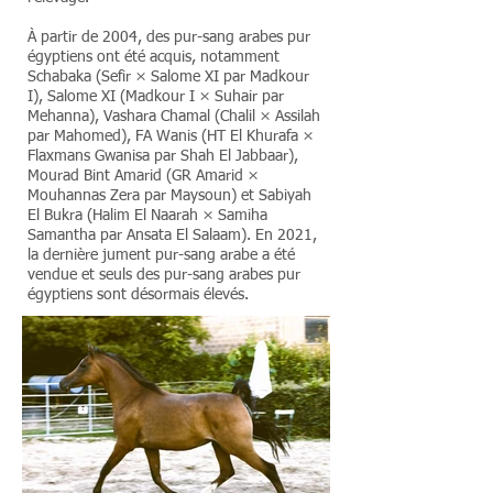
À partir de 2004, des pur-sang arabes pur
égyptiens ont été acquis, notamment
Schabaka (Sefir × Salome XI par Madkour
I), Salome XI (Madkour I × Suhair par
Mehanna), Vashara Chamal (Chalil × Assilah
par Mahomed), FA Wanis (HT El Khurafa ×
Flaxmans Gwanisa par Shah El Jabbaar),
Mourad Bint Amarid (GR Amarid ×
Mouhannas Zera par Maysoun) et Sabiyah
El Bukra (Halim El Naarah × Samiha
Samantha par Ansata El Salaam). En 2021,
la dernière jument pur-sang arabe a été
vendue et seuls des pur-sang arabes pur
égyptiens sont désormais élevés.