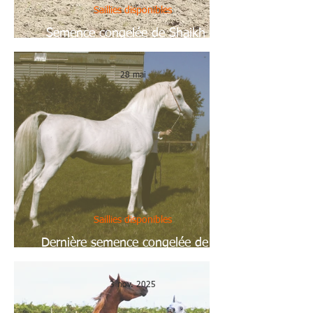
Saillies disponibles
Semence congelée de Shaikh Al
Damaran
28 mai
Saillies disponibles
Dernière semence congelée de La
Mirage
3 nov. 2025