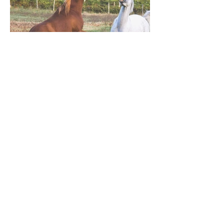
Saillies disponibles
Bienvenue Fouad D’Alka!
9 mai 2018