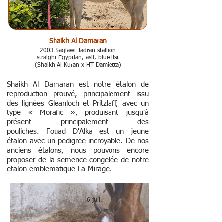
Shaikh Al Damaran
2003 Saqlawi Jadran stallion
straight Egyptian, asil, blue list
(Shaikh Al Kuran x HT Damietta)
Shaikh Al Damaran
est notre étalon de
reproduction prouvé, principalement issu
des lignées Gleanloch et Pritzlaff, avec un
type « Morafic », produisant jusqu'à
présent principalement des
pouliches.
Fouad D'Alka
est un jeune
étalon avec un pedigree incroyable. De nos
anciens étalons, nous pouvons encore
proposer de la semence congelée de notre
étalon emblématique
La Mirage
.
6 juil.